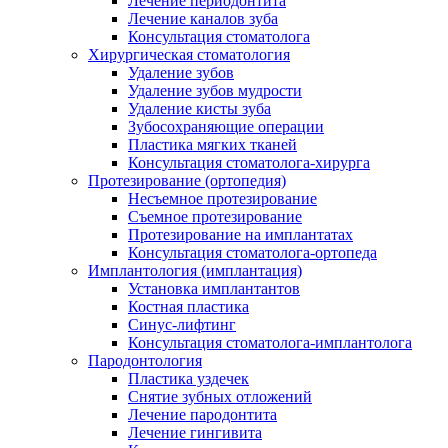
Лечение периодонтита
Лечение каналов зуба
Консультация стоматолога
Хирургическая стоматология
Удаление зубов
Удаление зубов мудрости
Удаление кисты зуба
Зубосохраняющие операции
Пластика мягких тканей
Консультация стоматолога-хирурга
Протезирование (ортопедия)
Несъемное протезирование
Съемное протезирование
Протезирование на имплантатах
Консультация стоматолога-ортопеда
Имплантология (имплантация)
Установка имплантантов
Костная пластика
Синус-лифтинг
Консультация стоматолога-имплантолога
Пародонтология
Пластика уздечек
Снятие зубных отложений
Лечение пародонтита
Лечение гингивита