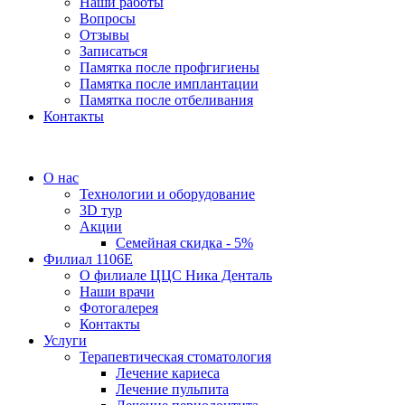
Наши работы
Вопросы
Отзывы
Записаться
Памятка после профгигиены
Памятка после имплантации
Памятка после отбеливания
Контакты
О нас
Технологии и оборудование
3D тур
Акции
Семейная скидка - 5%
Филиал 1106Е
О филиале ЦЦС Ника Денталь
Наши врачи
Фотогалерея
Контакты
Услуги
Терапевтическая стоматология
Лечение кариеса
Лечение пульпита