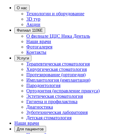
О нас
Технологии и оборудование
3D тур
Акции
Филиал 1106Е
О филиале ЦЦС Ника Денталь
Наши врачи
Фотогалерея
Контакты
Услуги
Терапевтическая стоматология
Хирургическая стоматология
Протезирование (ортопедия)
Имплантология (имплантация)
Пародонтология
Ортодонтия (исправление прикуса)
Эстетическая стоматология
Гигиена и профилактика
Диагностика
Зуботехническая лаборатория
Детская стоматология
Наши врачи
Для пациентов