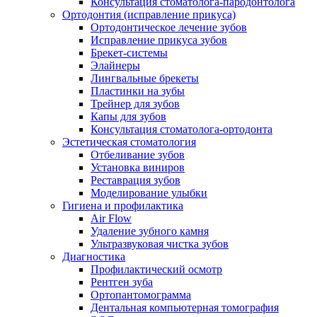
Консультация стоматолога-пародонтолога
Ортодонтия (исправление прикуса)
Ортодонтическое лечение зубов
Исправление прикуса зубов
Брекет-системы
Элайнеры
Лингвальные брекеты
Пластинки на зубы
Трейнер для зубов
Капы для зубов
Консультация стоматолога-ортодонта
Эстетическая стоматология
Отбеливание зубов
Установка виниров
Реставрация зубов
Моделирование улыбки
Гигиена и профилактика
Air Flow
Удаление зубного камня
Ультразвуковая чистка зубов
Диагностика
Профилактический осмотр
Рентген зуба
Ортопантомограмма
Дентальная компьютерная томография