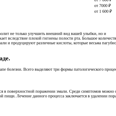
от 7000 ₽
от 1 600 ₽
волит не только улучшить внешний вид вашей улыбки, но и
кает вследствие плохой гигиены полости рта. Большое количест
али и продуцируют различные кислоты, которые весьма пагубн
аде.
тапе болезни. Всего выделяют три формы патологического процес
ется в поверхностной поражении эмали. Среди симптомов можно
ой пищи. Лечение данного процесса заключается в удалении пор