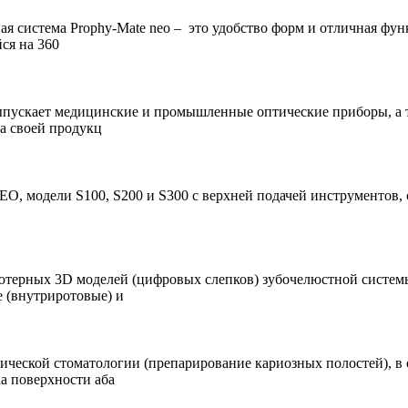
я система Prophy-Mate neo – это удобство форм и отличная фун
ся на 360
 и выпускает медицинские и промышленные оптические приборы, а
ва своей продукц
 модели S100, S200 и S300 с верхней подачей инструментов,
ютерных 3D моделей (цифровых слепков) зубочелюстной системы 
(внутриротовые) и
ической стоматологии (препарирование кариозных полостей), в 
а поверхности аба