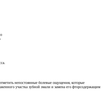
во
о
са.
 отметить непостоянные болевые ощущения, которые
аженного участка зубной эмали и замена его фторсодержащим