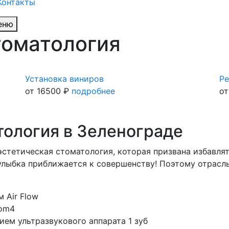
Контакты
еню
томатология
Установка виниров
Ре
от 16500 ₽
подробнее
от
тология в Зеленограде
эстетическая стоматология, которая призвана избавля
улыбка приближается к совершенству! Поэтому отрасл
 Air Flow
oom4
ием ультразвукового аппарата 1 зуб