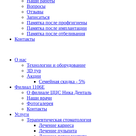
Наши работы
Вопросы
Отзывы
Записаться
Памятка после профгигиены
Памятка после имплантации
Памятка после отбеливания
Контакты
О нас
Технологии и оборудование
3D тур
Акции
Семейная скидка - 5%
Филиал 1106Е
О филиале ЦЦС Ника Денталь
Наши врачи
Фотогалерея
Контакты
Услуги
Терапевтическая стоматология
Лечение кариеса
Лечение пульпита