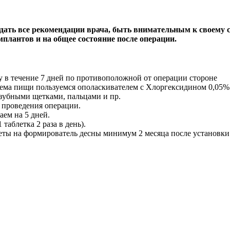
дать все рекомендации врача, быть внимательным к своему 
плантов и на общее состояние после операции.
у в течение 7 дней по противоположной от операции стороне
иема пищи пользуемся ополаскивателем с Хлоргексидином 0,05%
 зубными щетками, пальцами и пр.
е проведения операции.
аем на 5 дней.
аблетка 2 раза в день).
еты на формирователь десны минимум 2 месяца после установки