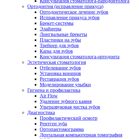
Консультация стоматолога-пародонтолога
Ортодонтия (исправление прикуса)
Ортодонтическое лечение зубов
Исправление прикуса зубов
Брекет-системы
Элайнеры
Лингвальные брекеты
Пластинки на зубы
Трейнер для зубов
Капы для зубов
Консультация стоматолога-ортодонта
Эстетическая стоматология
Отбеливание зубов
Установка виниров
Реставрация зубов
Моделирование улыбки
Гигиена и профилактика
Air Flow
Удаление зубного камня
Ультразвуковая чистка зубов
Диагностика
Профилактический осмотр
Рентген зуба
Ортопантомограмма
Дентальная компьютерная томография