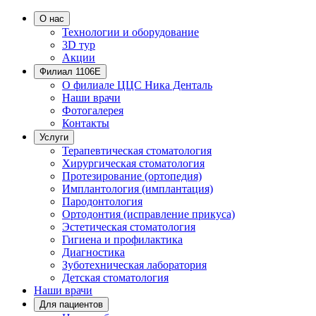
О нас
Технологии и оборудование
3D тур
Акции
Филиал 1106Е
О филиале ЦЦС Ника Денталь
Наши врачи
Фотогалерея
Контакты
Услуги
Терапевтическая стоматология
Хирургическая стоматология
Протезирование (ортопедия)
Имплантология (имплантация)
Пародонтология
Ортодонтия (исправление прикуса)
Эстетическая стоматология
Гигиена и профилактика
Диагностика
Зуботехническая лаборатория
Детская стоматология
Наши врачи
Для пациентов