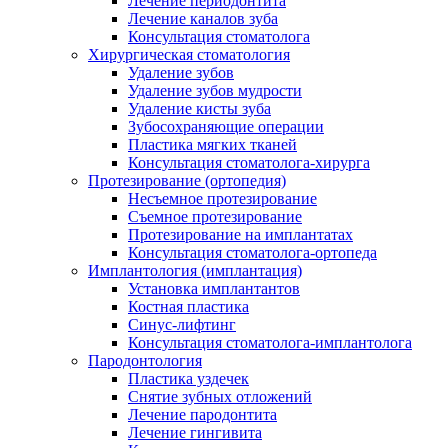
Лечение периодонтита
Лечение каналов зуба
Консультация стоматолога
Хирургическая стоматология
Удаление зубов
Удаление зубов мудрости
Удаление кисты зуба
Зубосохраняющие операции
Пластика мягких тканей
Консультация стоматолога-хирурга
Протезирование (ортопедия)
Несъемное протезирование
Съемное протезирование
Протезирование на имплантатах
Консультация стоматолога-ортопеда
Имплантология (имплантация)
Установка имплантантов
Костная пластика
Синус-лифтинг
Консультация стоматолога-имплантолога
Пародонтология
Пластика уздечек
Снятие зубных отложений
Лечение пародонтита
Лечение гингивита