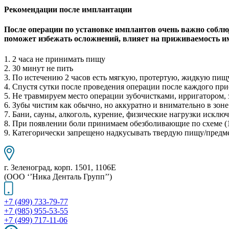
Рекомендации после имплантации
После операции по установке имплантов очень важно соблю
поможет избежать осложнений, влияет на приживаемость им
1. 2 часа не принимать пищу
2. 30 минут не пить
3. По истечению 2 часов есть мягкую, протертую, жидкую пищ
4. Спустя сутки после проведения операции после каждого пр
5. Не травмируем место операции зубочистками, ирригатором,
6. Зубы чистим как обычно, но аккуратно и внимательно в зон
7. Бани, сауны, алкоголь, курение, физические нагрузки исключ
8. При появлении боли принимаем обезболивающие по схеме (1 т
9. Категорически запрещено надкусывать твердую пищу/предм
г. Зеленоград, корп. 1501, 1106E
(ООО ‘’Ника Денталь Групп’’)
+7 (499) 733-79-77
+7 (985) 955-53-55
+7 (499) 717-11-06